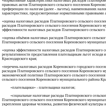
«нормативные характеристики налоговых расходов Платнировс
правовых актов Платнировского сельского поселения Коренов
преференции по налогам (далее - льготы), наименованиях нало
характеристики, предусмотренные нормативными правовыми ак
«оценка налоговых расходов Платнировского сельского поселе
расходов Платнировского сельского поселения Кореновского м
эффективности налоговых расходов Платнировского сельского
«оценка объёмов налоговых расходов Платнировского сельско
Платнировского сельского поселения Кореновского муниципал
«оценка эффективности налоговых расходов Платнировского се
результативности предоставления плательщикам льгот исходя 
Краснодарского края;
«перечень налоговых расходов Кореновского городского посел
расходов Платнировского сельского поселения Кореновского м
экономической политики Платнировского сельского поселени
сельского поселения Кореновского муниципального района Крас
«плательщики» - плательщики налогов;
«социальные налоговые расходы Платнировского сельского п
Платнировского сельского поселения Кореновского муниципал
укрепления здоровья человека, развития физической культуры 