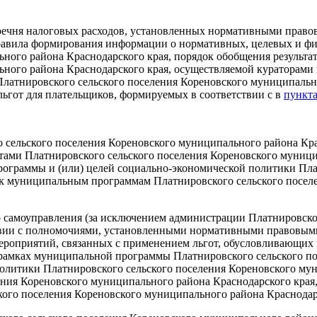
речня налоговых расходов, установленных нормативными право
равила формирования информации о нормативных, целевых и фи
ного района Краснодарского края, порядок обобщения результа
ного района Краснодарского края, осуществляемой кураторами 
Платнировского сельского поселения Кореновского муниципально
льгот для плательщиков, формируемых в соответствии с в
пункта
 сельского поселения Кореновского муниципального района Крас
ми Платнировского сельского поселения Кореновского муницип
ограммы и (или) целей социально-экономической политики Пла
 к муниципальным программам Платнировского сельского посел
о самоуправления (за исключением администрации Платнировско
тствии с полномочиями, установленными нормативными правовым
ероприятий, связанных с применением льгот, обусловливающих 
 рамках муниципальной программы Платнировского сельского п
политики Платнировского сельского поселения Кореновского мун
ия Кореновского муниципального района Краснодарского края, 
кого поселения Кореновского муниципального района Краснодар