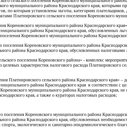
кого сельского поселения Кореновского муниципального района
ского муниципального района Краснодарского края, которыми п
гов, по которым установлены льготы, категориях плательщиков,
тами Платнировского сельского поселения Кореновского муниц
ния Кореновского муниципального района Краснодарского края»
униципального района Краснодарского края, обусловленных льг
 поселения Кореновского муниципального района Краснодарског
го поселения Кореновского муниципального района Краснодарск
ьного района Краснодарского края, обусловленных налоговыми
льского поселения Кореновского района» - комплекс мероприят
из целевых характеристик налогового расхода Платнировского с
ения Платнировского сельского района Краснодарского края» – 
униципального района Краснодарского края в соответствии с ц
я Кореновского муниципального района Краснодарского края, 
нодарского края, а также о кураторах налоговых расходов;
оселения Кореновского муниципального района Краснодарского
ьного района Краснодарского края, обусловленных необходимос
и спорта, экологического и санитарно-эпидемиологического бла