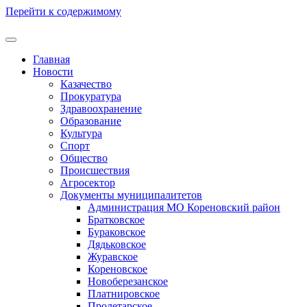
Перейти к содержимому
Главная
Новости
Казачество
Прокуратура
Здравоохранение
Образование
Культура
Спорт
Общество
Происшествия
Агросектор
Документы муниципалитетов
Администрация МО Кореновский район
Братковское
Бураковское
Дядьковское
Журавское
Кореновское
Новоберезанское
Платнировское
Пролетарское