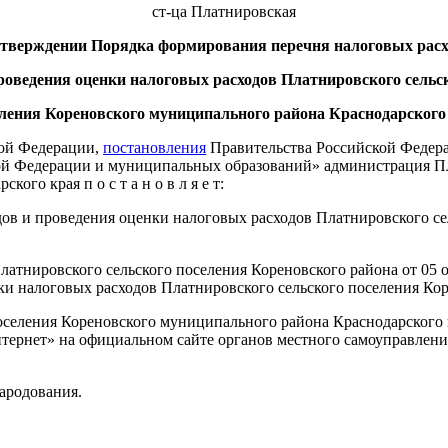
ст-ца Платнировская
тверждении Порядка формирования перечня налоговых расх
роведения оценки налоговых расходов Платнировского сельс
ления Кореновского муниципального района Краснодарского
кой Федерации,
постановления
Правительства Российской 
кой Федерации и муниципальных образований» администрация Пл
ая п о с т а н о в л я е т:
дов и проведения оценки налоговых расходов Платнировского с
атнировского сельского поселения Кореновского района от 05 
и налоговых расходов Платнировского сельского поселения Кор
селения Кореновского муниципального района Краснодарского к
ернет» на официальном сайте органов местного самоуправлени
народования.