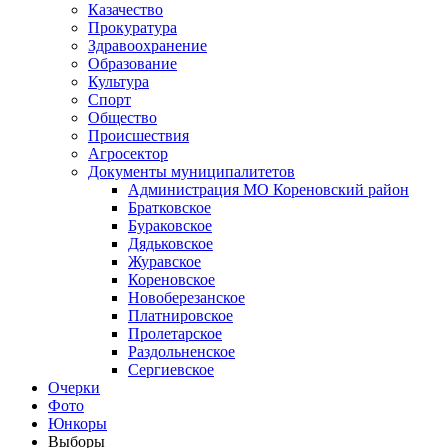
Казачество
Прокуратура
Здравоохранение
Образование
Культура
Спорт
Общество
Происшествия
Агросектор
Документы муниципалитетов
Администрация МО Кореновский район
Братковское
Бураковское
Дядьковское
Журавское
Кореновское
Новоберезанское
Платнировское
Пролетарское
Раздольненское
Сергиевское
Очерки
Фото
Юнкоры
Выборы