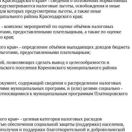
 Краснодарского края» - сведения о положениях нормативных
редусматриваются налоговые льготы, освобождения и иные
 для которых предусмотрены льготы, а также иные
ипального района Краснодарского края;
 - комплекс мероприятий по оценке объёмов налоговых
отами, предоставленными плательщикам, а также по оценке
о края;
ого края» - определение объёмов выпадающих доходов бюджета
 льготами, предоставленными плательщикам;
ий, позволяющих сделать вывод о целесообразности и
ельского поселения Кореновского муниципального района
документ, содержащий сведения о распределении налоговых
елями муниципальных программ, и (или) целями социально -
не относящимися к муниципальным программам Платнировского
 края» - целевая категория налоговых расходов
тью обеспечения социальной защиты (поддержки) населения,
гополучия и поддержки благотворительной и добровольческой