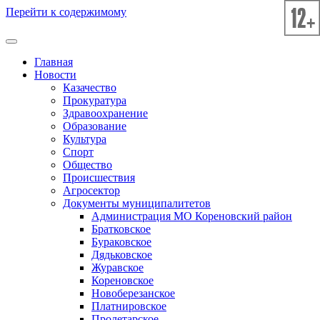
Перейти к содержимому
Главная
Новости
Казачество
Прокуратура
Здравоохранение
Образование
Культура
Спорт
Общество
Происшествия
Агросектор
Документы муниципалитетов
Администрация МО Кореновский район
Братковское
Бураковское
Дядьковское
Журавское
Кореновское
Новоберезанское
Платнировское
Пролетарское