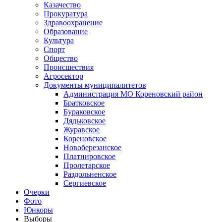
Казачество
Прокуратура
Здравоохранение
Образование
Культура
Спорт
Общество
Происшествия
Агросектор
Документы муниципалитетов
Администрация МО Кореновский район
Братковское
Бураковское
Дядьковское
Журавское
Кореновское
Новоберезанское
Платнировское
Пролетарское
Раздольненское
Сергиевское
Очерки
Фото
Юнкоры
Выборы