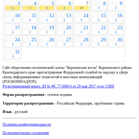
3
4
5
6
7
8
9
11
4
6
3
12
0
0
10
11
12
13
14
15
16
0
0
0
0
0
0
0
17
18
19
20
21
22
23
0
0
0
0
0
0
0
24
25
26
27
28
29
30
0
0
0
0
0
0
0
31
0
Сайт общественно-политической газеты "Кореновские вести" Кореновского района
Краснодарского края зарегистрирован Федеральной службой по надзору в сфере
связи, информационных технологий и массовых коммуникаций
(РОСКОМНАДЗОР),
Регистрационный номер ЭЛ № ФС 77-69814 от 29 мая 2017 года. СМИ
Форма распространения
- сетевое издание
Территория распространения
- Российская Федерация, зарубежные страны
Язык
- русский
Политика конфиденциальности
Пользовательское соглашение