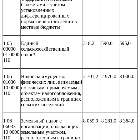
бюджетами с учетом
установленных
дифференцированных
нормативов отчислений в
местные бюджеты
1 05
Единый
318,2
590,0
595,0
03000
сельскохозяйственный
01 0000
налог*
110
1 06
Налог на имущество
2 701,2
2 976,0
3 006,0
01030
физических лиц, взимаемый
10 0000
по ставкам, применяемым к
110
объектам налогообложения,
расположенным в границах
сельских поселений
1 06
Земельный налог с
8 059,0
8 281,0
8 364,0
06033
организаций, обладающих
10 0000
земельным участком,
110
расположенным в границах