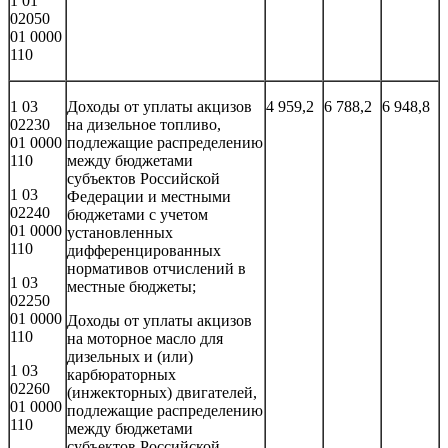
1 01
02050
01 0000
110
1 03
Доходы от уплаты акцизов
4 959,2
6 788,2
6 948,8
02230
на дизельное топливо,
01 0000
подлежащие распределению
110
между бюджетами
субъектов Российской
1 03
Федерации и местными
02240
бюджетами с учетом
01 0000
установленных
110
дифференцированных
нормативов отчислений в
1 03
местные бюджеты;
02250
01 0000
Доходы от уплаты акцизов
110
на моторное масло для
дизельных и (или)
1 03
карбюраторных
02260
(инжекторных) двигателей,
01 0000
подлежащие распределению
110
между бюджетами
субъектов Российской