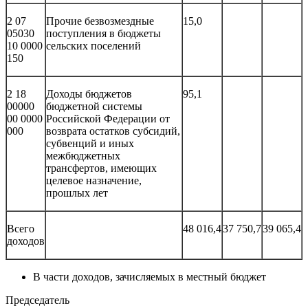
2 07
Прочие безвозмездные
15,0
05030
поступления в бюджеты
10 0000
сельских поселений
150
2 18
Доходы бюджетов
95,1
00000
бюджетной системы
00 0000
Российской Федерации от
000
возврата остатков субсидий,
субвенций и иных
межбюджетных
трансфертов, имеющих
целевое назначение,
прошлых лет
Всего
48 016,4
37 750,7
39 065,4
доходов
В части доходов, зачисляемых в местный бюджет
Председатель