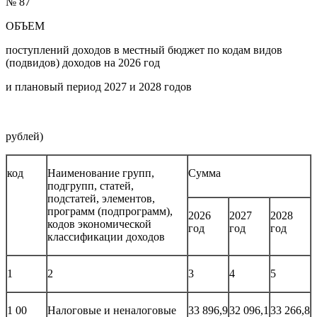
№ 87
ОБЪЕМ
поступлений доходов в местный бюджет по кодам видов
(подвидов) доходов на 2026 год
и плановый период 2027 и 2028 годов
(ты
рублей)
код
Наименование групп,
Сумма
подгрупп, статей,
подстатей, элементов,
программ (подпрограмм),
2026
2027
2028
кодов экономической
год
год
год
классификации доходов
1
2
3
4
5
1 00
Налоговые и неналоговые
33 896,9
32 096,1
33 266,8