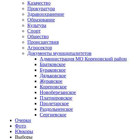
Казачество
Прокуратура
Здравоохранение
Образование
Культура
Спорт
Общество
Происшествия
Агросектор
Документы муниципалитетов
Администрация МО Кореновский район
Братковское
Бураковское
Дядьковское
Журавское
Кореновское
Новоберезанское
Платнировское
Пролетарское
Раздольненское
Сергиевское
Очерки
Фото
Юнкоры
Выборы