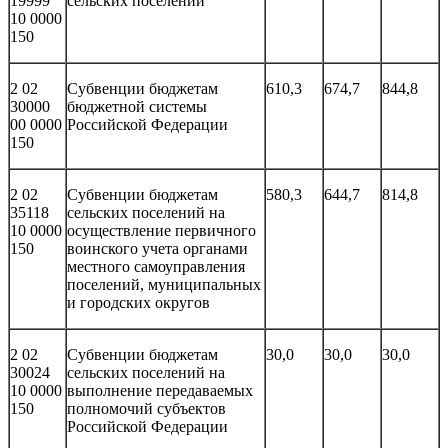
19999
сельских поселений
10 0000
150
2 02
Субвенции бюджетам
610,3
674,7
844,8
30000
бюджетной системы
00 0000
Российской Федерации
150
2 02
Субвенции бюджетам
580,3
644,7
814,8
35118
сельских поселений на
10 0000
осуществление первичного
150
воинского учета органами
местного самоуправления
поселений, муниципальных
и городских округов
2 02
Субвенции бюджетам
30,0
30,0
30,0
30024
сельских поселений на
10 0000
выполнение передаваемых
150
полномочий субъектов
Российской Федерации