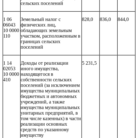
сельских поселений
1 06
Земельный налог с
828,0
836,0
844,0
06043
физических лиц,
10 0000
обладающих земельным
110
участком, расположенным в
границах сельских
поселений
1 14
Доходы от реализации
5 231,5
02053
иного имущества,
10 0000
находящегося в
410
собственности сельских
поселений (за исключением
имущества муниципальных
бюджетных и автономных
учреждений, а также
имущества муниципальных
унитарных предприятий, в
том числе казенных) в части
реализации основных
средств по указанному
имуществу