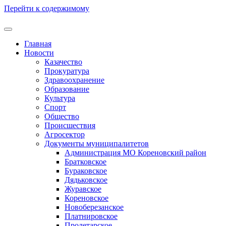
Перейти к содержимому
Главная
Новости
Казачество
Прокуратура
Здравоохранение
Образование
Культура
Спорт
Общество
Происшествия
Агросектор
Документы муниципалитетов
Администрация МО Кореновский район
Братковское
Бураковское
Дядьковское
Журавское
Кореновское
Новоберезанское
Платнировское
Пролетарское