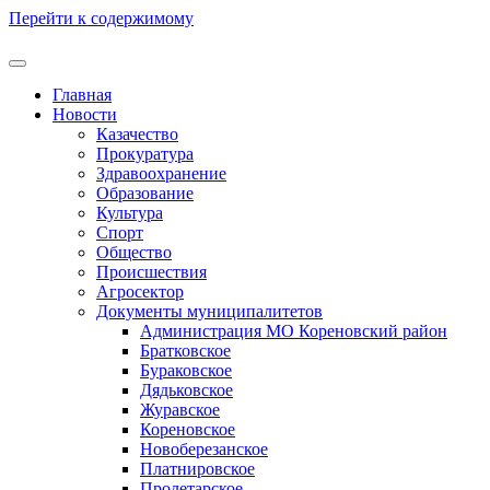
Перейти к содержимому
Главная
Новости
Казачество
Прокуратура
Здравоохранение
Образование
Культура
Спорт
Общество
Происшествия
Агросектор
Документы муниципалитетов
Администрация МО Кореновский район
Братковское
Бураковское
Дядьковское
Журавское
Кореновское
Новоберезанское
Платнировское
Пролетарское