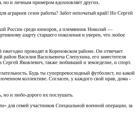
ам, но и личным примером вдохновляет других.
 для аграриев сезон работы? Забот непочатый край! Но Сергей
онкой России среди юниоров, а племянник Николай —
тивному азарту старшего поколения и уверен, что любое
й ежегодно проводят в Кореновском районе. Он отмечает
 район Василия Васильевича Слепухина, его заместителя
 Сергей Яковлевич, также любивший и земледелие, и спорт.
лательность. Будь ты суперпревосходный футболист, но какой
оченном коллективе. Согласен, у каждого свой нрав, дома -
, но и любо-дорого их послушать.
ти» для семей участников Специальной военной операции, за