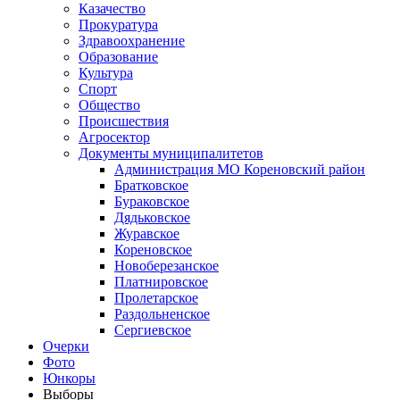
Казачество
Прокуратура
Здравоохранение
Образование
Культура
Спорт
Общество
Происшествия
Агросектор
Документы муниципалитетов
Администрация МО Кореновский район
Братковское
Бураковское
Дядьковское
Журавское
Кореновское
Новоберезанское
Платнировское
Пролетарское
Раздольненское
Сергиевское
Очерки
Фото
Юнкоры
Выборы