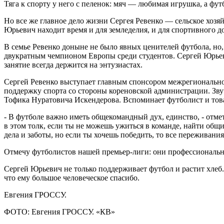
Тяга к спорту у него с пеленок: мяч — любимая игрушка, а фу
Но все же главное дело жизни Сергея Ревенко — сельское хозяй
Юрьевич находит время и для земледелия, и для спортивного до
В семье Ревенко доныне не было явных ценителей футбола, но,
двукратным чемпионом Европы среди студентов. Сергей Юрьев
занятие всегда держится на энтузиастах.
Сергей Ревенко выступает главным спонсором межрегиональног
поддержку спорта со стороны кореновской администрации. Зв
Тофика Нуратовича Искендерова. Вспоминает футболист и това
- В футболе важно иметь общекомандный дух, единство, - отме
в этом толк, если ты не можешь ужиться в команде, найти общ
дела и заботы, но если ты хочешь победить, то все переживани
Отмечу футболистов нашей премьер-лиги: они профессиональны
Сергей Юрьевич не только поддерживает футбол и растит хлеб
что ему большое человеческое спасибо.
Евгения ГРОССУ.
ФОТО: Евгения ГРОССУ. «КВ»