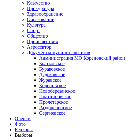
Казачество
Прокуратура
Здравоохранение
Образование
Культура
Спорт
Общество
Происшествия
Агросектор
Документы муниципалитетов
Администрация МО Кореновский район
Братковское
Бураковское
Дядьковское
Журавское
Кореновское
Новоберезанское
Платнировское
Пролетарское
Раздольненское
Сергиевское
Очерки
Фото
Юнкоры
Выборы