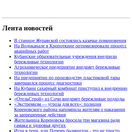
Лента новостей
В станице Журавской состоялись казачьи поминовения
На Водоканале в Кропоткине оптимизировали процесс
аварийных работ
Кубанские образовательные учреждения внедрили
бережливые технологии
Агрохимическое предприятие внедряет бережливые
технологии
На предприятии по производству пластиковой тары
завершился процесс диагностики
На Кубани сахарный комбинат приступил к внедрению
бережливых технологий
«ОтельСтрой» из Сочи внедряет бережливые подходы
«Экстремизм — угроза для всех»: полиция
Кореновского района напомнила жителям о наказании
за запрещенные действия
Жительница Кореновска бросила три магазина ради
гамака и здоровья других
Игра в тени, или Почему бадминтон - это не просто