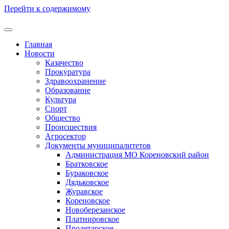
Перейти к содержимому
Главная
Новости
Казачество
Прокуратура
Здравоохранение
Образование
Культура
Спорт
Общество
Происшествия
Агросектор
Документы муниципалитетов
Администрация МО Кореновский район
Братковское
Бураковское
Дядьковское
Журавское
Кореновское
Новоберезанское
Платнировское
Пролетарское