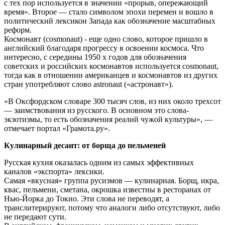
с тех пор используется в значении «прорыв, опережающий
время». Второе — стало символом эпохи перемен и вошло в
политический лексикон Запада как обозначение масштабных
реформ.
Космонавт (сosmonaut) - еще одно слово, которое пришло в
английский благодаря прогрессу в освоении космоса. Что
интересно, с середины 1950 х годов для обозначения
советских и российских космонавтов используется cosmonaut,
тогда как в отношении американцев и космонавтов из других
стран употребляют слово astronaut («астронавт»).
«В Оксфордском словаре 300 тысяч слов, из них около трехсот
— заимствования из русского. В основном это слова-
экзотизмы, то есть обозначения реалий чужой культуры», —
отмечает портал «Грамота.ру».
Кулинарный десант: от борща до пельменей
Русская кухня оказалась одним из самых эффективных
каналов «экспорта» лексики.
Самая «вкусная» группа русизмов — кулинарная. Борщ, икра,
квас, пельмени, сметана, окрошка известны в ресторанах от
Нью-Йорка до Токио. Эти слова не переводят, а
транслитерируют, потому что аналоги либо отсутствуют, либо
не передают сути.