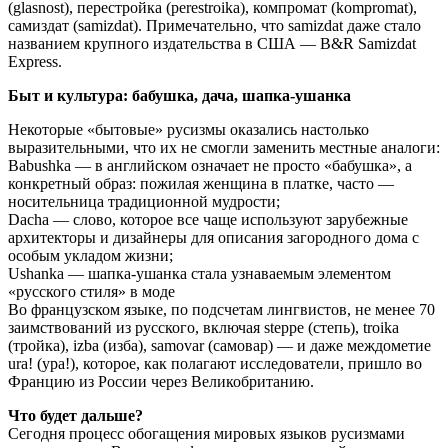
(glasnost), перестройка (perestroika), компромат (kompromat),
самиздат (samizdat). Примечательно, что samizdat даже стало
названием крупного издательства в США — B&R Samizdat
Express.
Быт и культура: бабушка, дача, шапка-ушанка
Некоторые «бытовые» русизмы оказались настолько
выразительными, что их не смогли заменить местные аналоги:
Babushka — в английском означает не просто «бабушка», а
конкретный образ: пожилая женщина в платке, часто —
носительница традиционной мудрости;
Dacha — слово, которое все чаще используют зарубежные
архитекторы и дизайнеры для описания загородного дома с
особым укладом жизни;
Ushanka — шапка-ушанка стала узнаваемым элементом
«русского стиля» в моде
Во французском языке, по подсчетам лингвистов, не менее 70
заимствований из русского, включая steppe (степь), troika
(тройка), izba (изба), samovar (самовар) — и даже междометие
ura! (ура!), которое, как полагают исследователи, пришло во
Францию из России через Великобританию.
Что будет дальше?
Сегодня процесс обогащения мировых языков русизмами