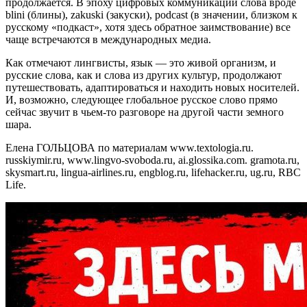
продолжается. В эпоху цифровых коммуникаций слова вроде
blini (блины), zakuski (закуски), podcast (в значении, близком к
русскому «подкаст», хотя здесь обратное заимствование) все
чаще встречаются в международных медиа.
Как отмечают лингвисты, язык — это живой организм, и
русские слова, как и слова из других культур, продолжают
путешествовать, адаптироваться и находить новых носителей.
И, возможно, следующее глобальное русское слово прямо
сейчас звучит в чьем-то разговоре на другой части земного
шара.
Елена ГОЛЬЦОВА по материалам www.textologia.ru.
russkiymir.ru, www.lingvo-svoboda.ru, ai.glossika.com. gramota.ru,
skysmart.ru, lingua-airlines.ru, engblog.ru, lifehacker.ru, ug.ru, RBC
Life.