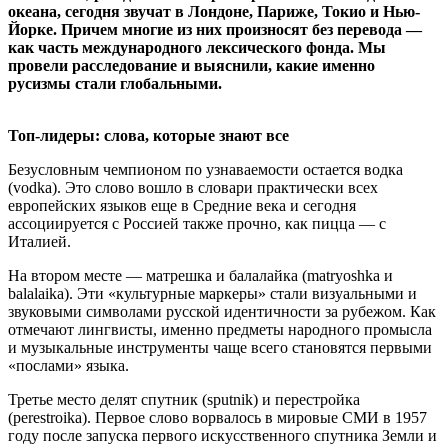
океана, сегодня звучат в Лондоне, Париже, Токио и Нью-
Йорке. Причем многие из них произносят без перевода —
как часть международного лексического фонда. Мы
провели расследование и выяснили, какие именно
русизмы стали глобальными.
Топ-лидеры: слова, которые знают все
Безусловным чемпионом по узнаваемости остается водка
(vodka). Это слово вошло в словари практически всех
европейских языков еще в Средние века и сегодня
ассоциируется с Россией также прочно, как пицца — с
Италией.
На втором месте — матрешка и балалайка (matryoshka и
balalaika). Эти «культурные маркеры» стали визуальными и
звуковыми символами русской идентичности за рубежом. Как
отмечают лингвисты, именно предметы народного промысла
и музыкальные инструменты чаще всего становятся первыми
«послами» языка.
Третье место делят спутник (sputnik) и перестройка
(perestroika). Первое слово ворвалось в мировые СМИ в 1957
году после запуска первого искусственного спутника Земли и