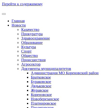
Перейти к содержимому
Главная
Новости
Казачество
Прокуратура
Здравоохранение
Образование
Культура
Спорт
Общество
Происшествия
Агросектор
Документы муниципалитетов
Администрация МО Кореновский район
Братковское
Бураковское
Дядьковское
Журавское
Кореновское
Новоберезанское
Платнировское
Пролетарское