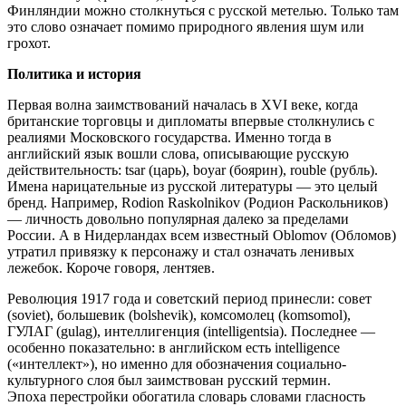
Финляндии можно столкнуться с русской метелью. Только там
это слово означает помимо природного явления шум или
грохот.
Политика и история
Первая волна заимствований началась в XVI веке, когда
британские торговцы и дипломаты впервые столкнулись с
реалиями Московского государства. Именно тогда в
английский язык вошли слова, описывающие русскую
действительность: tsar (царь), boyar (боярин), rouble (рубль).
Имена нарицательные из русской литературы — это целый
бренд. Например, Rodion Raskolnikov (Родион Раскольников)
— личность довольно популярная далеко за пределами
России. А в Нидерландах всем известный Oblomov (Обломов)
утратил привязку к персонажу и стал означать ленивых
лежебок. Короче говоря, лентяев.
Революция 1917 года и советский период принесли: совет
(soviet), большевик (bolshevik), комсомолец (komsomol),
ГУЛАГ (gulag), интеллигенция (intelligentsia). Последнее —
особенно показательно: в английском есть intelligence
(«интеллект»), но именно для обозначения социально-
культурного слоя был заимствован русский термин.
Эпоха перестройки обогатила словарь словами гласность