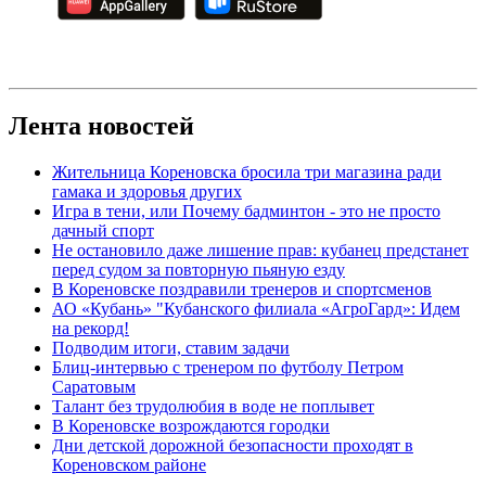
Лента новостей
Жительница Кореновска бросила три магазина ради
гамака и здоровья других
Игра в тени, или Почему бадминтон - это не просто
дачный спорт
Не остановило даже лишение прав: кубанец предстанет
перед судом за повторную пьяную езду
В Кореновске поздравили тренеров и спортсменов
АО «Кубань» "Кубанского филиала «АгроГард»: Идем
на рекорд!
Подводим итоги, ставим задачи
Блиц-интервью с тренером по футболу Петром
Саратовым
Талант без трудолюбия в воде не поплывет
В Кореновске возрождаются городки
Дни детской дорожной безопасности проходят в
Кореновском районе