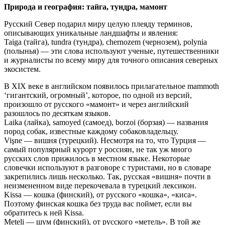
Природа и география: тайга, тундра, мамонт
Русский Север подарил миру целую плеяду терминов,
описывающих уникальные ландшафты и явления:
Taiga (тайга), tundra (тундра), chernozem (чернозем), polynia
(полынья) — эти слова используют ученые, путешественники
и журналисты по всему миру для точного описания северных
экосистем.
В XIX веке в английском появилось прилагательное mammoth
‘гигантский, огромный’, которое, по одной из версий,
произошло от русского «мамонт» и через английский
разошлось по десяткам языков.
Laika (лайка), samoyed (самоед), borzoi (борзая) — названия
пород собак, известные каждому собаковладельцу.
Vişne — вишня (турецкий). Несмотря на то, что Турция —
самый популярный курорт у россиян, не так уж много
русских слов прижилось в местном языке. Некоторые
словечки используют в разговоре с туристами, но в словаре
закрепились лишь несколько. Так, русская «вишня» почти в
неизмененном виде перекочевала в турецкий лексикон.
Kissa — кошка (финский), от русского «кошка», «киса».
Поэтому финская кошка без труда вас поймет, если вы
обратитесь к ней Kissa.
Meteli — шум (финский), от русского «метель». В той же