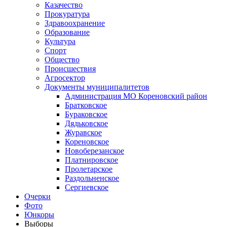
Казачество
Прокуратура
Здравоохранение
Образование
Культура
Спорт
Общество
Происшествия
Агросектор
Документы муниципалитетов
Администрация МО Кореновский район
Братковское
Бураковское
Дядьковское
Журавское
Кореновское
Новоберезанское
Платнировское
Пролетарское
Раздольненское
Сергиевское
Очерки
Фото
Юнкоры
Выборы