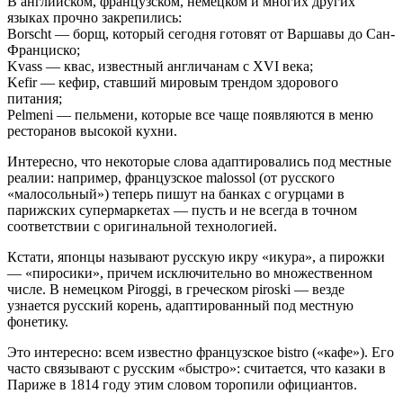
В английском, французском, немецком и многих других
языках прочно закрепились:
Borscht — борщ, который сегодня готовят от Варшавы до Сан-
Франциско;
Kvass — квас, известный англичанам с XVI века;
Kefir — кефир, ставший мировым трендом здорового
питания;
Pelmeni — пельмени, которые все чаще появляются в меню
ресторанов высокой кухни.
Интересно, что некоторые слова адаптировались под местные
реалии: например, французское malossol (от русского
«малосольный») теперь пишут на банках с огурцами в
парижских супермаркетах — пусть и не всегда в точном
соответствии с оригинальной технологией.
Кстати, японцы называют русскую икру «икура», а пирожки
— «пиросики», причем исключительно во множественном
числе. В немецком Piroggi, в греческом piroski — везде
узнается русский корень, адаптированный под местную
фонетику.
Это интересно: всем известно французское bistro («кафе»). Его
часто связывают с русским «быстро»: считается, что казаки в
Париже в 1814 году этим словом торопили официантов.